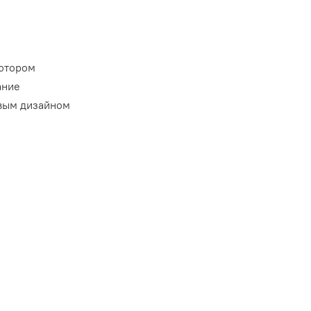
ьютором
ание
овым дизайном