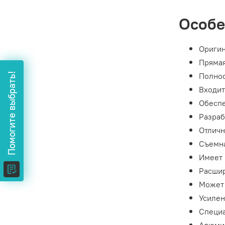
Особе
Оригин
Прямая
Помогите выбрать!
Полнос
Входит
Обеспе
Разраб
Отличн
Съемна
Имеет 
Расши
Может 
Усилен
Специа
Алюми