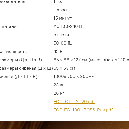
оизводителя
1 год
Новое
15 минут
 питания
АС 100-240 В
от сети
50-60 Гц
ая мощность
42 Вт
размеры (Д х Ш х В)
65 х 66 х 127 см (макс. высота 140 
размеры сиденья (Д х Ш)
55 х 53 см
аковки (Д х Ш х В)
1000х 700 х 800мм
23 кг
26 кг
EGO_OTO_2020.pdf
EGO-EG_1001-BOSS-Rus.pdf