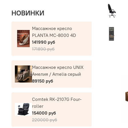
НОВИНКИ
Массажное кресло
PLANTA MC-8000 4D
141990 руб
171890 руб
Массажное кресло UNIX
Амелия / Amelia серый
89150 руб
Comtek RK-2107G Four-
roller
154000 руб
220000 руб