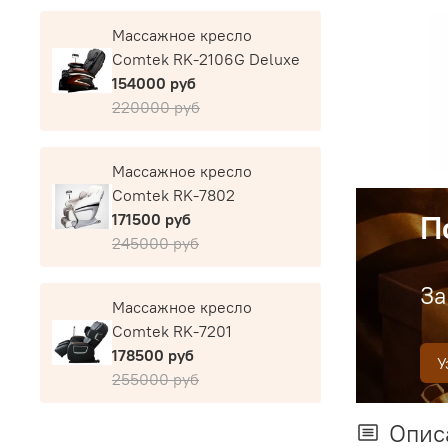
Массажное кресло
Comtek RK-2106G Deluxe
154000 руб
220000 руб
Массажное кресло
Comtek RK-7802
П
171500 руб
245000 руб
За
Массажное кресло
Comtek RK-7201
178500 руб
У
255000 руб
Опис