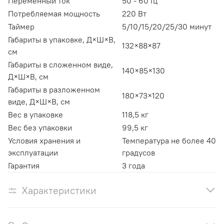
Переменный ток
50 - 60 Гц
Потребляемая мощность
220 Вт
Таймер
5/10/15/20/25/30 минут
Габариты в упаковке, Д×Ш×В,
132×88×87
см
Габариты в сложенном виде,
140×85×130
Д×Ш×В, см
Габариты в разложенном
180×73×120
виде, Д×Ш×В, см
Вес в упаковке
118,5 кг
Вес без упаковки
99,5 кг
Условия хранения и
Температура не более 40
эксплуатации
градусов
Гарантия
3 года
Характеристики