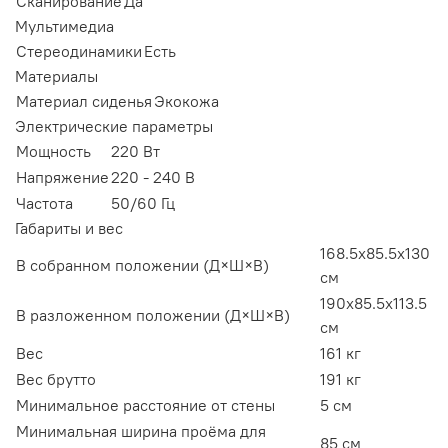
Сканирование
Да
Мультимедиа
Стереодинамики
Есть
Материалы
Материал сиденья
Экокожа
Электрические параметры
Мощность
220 Вт
Напряжение
220 - 240 В
Частота
50/60 Гц
Габариты и вес
168.5x85.5x130
В собранном положении (Д×Ш×В)
см
190x85.5x113.5
В разложенном положении (Д×Ш×В)
см
Вес
161 кг
Вес брутто
191 кг
Минимальное расстояние от стены
5 см
Минимальная ширина проёма для
85 см