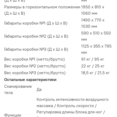
(Д х Ш х В)
мм
Размеры в горизонтальном положении
1950 х 810 х
(Д х Ш х В)
1060 мм
1490 х 770 х
Габариты коробки №1 (Д х Ш х В)
1030 мм
590 x 510 x 550
Габариты коробки №2 (Д х Ш х В)
мм
1125 x 355 x 795
Габариты коробки №3 (Д х Ш х В)
мм
Вес коробки №1 (нетто/брутто)
91 кг / 95 кг
Вес коробки №2 (нетто/брутто)
22 кг / 25 кг
Вес коробки №3 (нетто/брутто)
18,5 кг / 21,5 кг
Остальные характеристики
Сканирование
Да
тела
Контроль интенсивности воздушного
массажа / Контроль скорости /
Регулировка длины блока для ног /
Функции