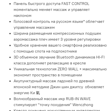
Панель быстрого доступа FAST CONTROL
моментально меняет массаж и управляет
наклоном
Голосовой контроль на русском языке* облегчает
управление массажем
Ширина размещения компрессионных подушек
аэромассажа плеч имеет 3 уровня регулировки
Удобное хранение вашего смартфона реализовано
с помощью слота на подлокотнике
3D объемное звучание Bluetooth динамиков HI-FI
класса дополняет релаксацию в кресле
Уникальная технология ZERO WALL + максимально
экономит пространство в помещении
Акупунктурный массаж ладоней по древней
японской методике Джин шин джитсу обновляет
энергию Ки 氣
Волнообразный массаж икр RUB-IN WAVE
стимулирует "точку похудения" Wenczhong
Кресло оснащено искусственным интеллектом