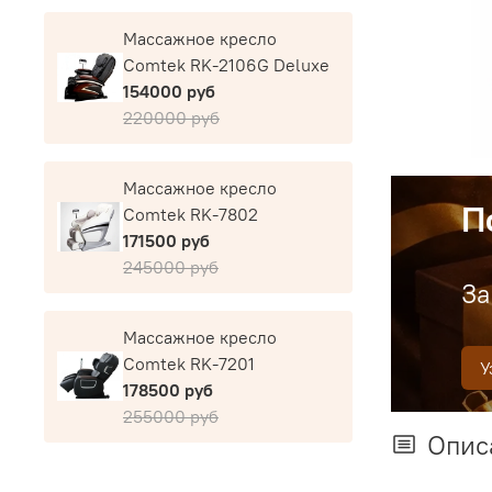
Массажное кресло
Comtek RK-2106G Deluxe
154000 руб
220000 руб
Массажное кресло
П
Comtek RK-7802
171500 руб
245000 руб
За
Массажное кресло
Comtek RK-7201
У
178500 руб
255000 руб
Опис