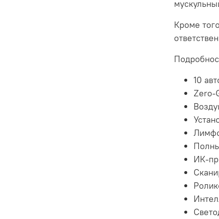
мускульны
Кроме того
ответствен
Подробнос
10 ав
Zero-
Возду
Устан
Лимфо
Полны
ИК-пр
Скани
Ролик
Интел
Свето