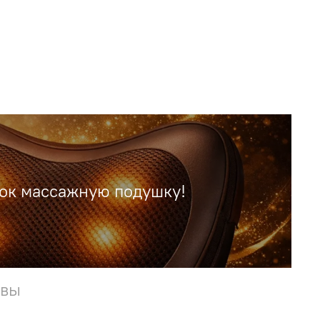
рок массажную подушку!
ывы