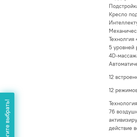
Подстройк
Кресло под
Интеллект
Механичес
Технолгия 
5 уровней 
4D-массаж
Автоматиче
12 встрое
12 режимо
Помогите выбрать!
Технология
76 воздуш
активизиру
действие 