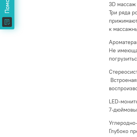
3D массаж
Три ряда р
прижимают
к массажн
Ароматера
Не имеюща
погрузитьс
Стереосис
Встроеная 
воспроизв
LED-монит
7-дюймовы
Углеродно
Глубоко пр