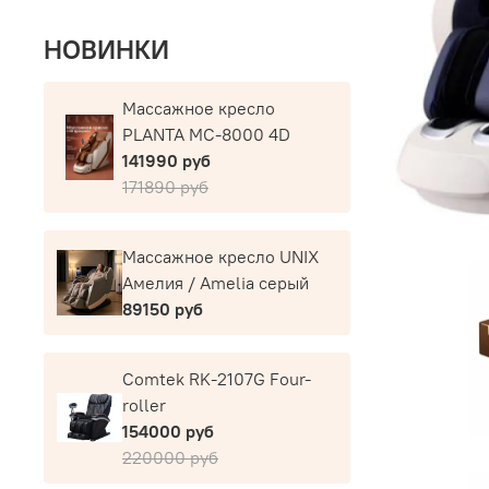
НОВИНКИ
Массажное кресло
PLANTA MC-8000 4D
141990 руб
171890 руб
Массажное кресло UNIX
Амелия / Amelia серый
89150 руб
Comtek RK-2107G Four-
roller
154000 руб
220000 руб