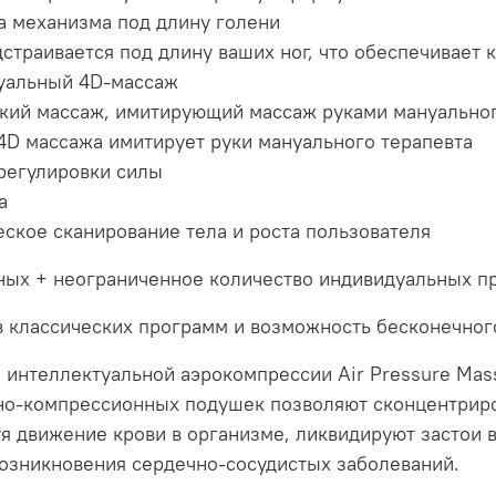
а механизма под длину голени
страивается под длину ваших ног, что обеспечивает
уальный 4D-массаж
кий массаж, имитирующий массаж руками мануальног
4D массажа имитирует руки мануального терапевта
регулировки силы
а
ское сканирование тела и роста пользователя
нных + неограниченное количество индивидуальных п
в классических программ и возможность бесконечног
 интеллектуальной аэрокомпрессии Air Pressure Mas
но-компрессионных подушек позволяют сконцентриро
я движение крови в организме, ликвидируют застои 
возникновения сердечно-сосудистых заболеваний.