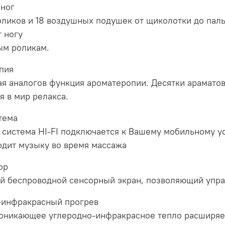
 ног
оликов и 18 воздушных подушек от щиколотки до паль
 ногу
ым роликам.
пия
я аналогов функция ароматеропии. Десятки араматов
я в мир релакса.
тема
система HI-FI подключается к Вашему мобильному ус
одит музыку во время массажа
ор
й беспроводной сенсорный экран, позволяющий упра
-инфракрасный прогрев
оникающее углеродно-инфракрасное тепло расширяет 