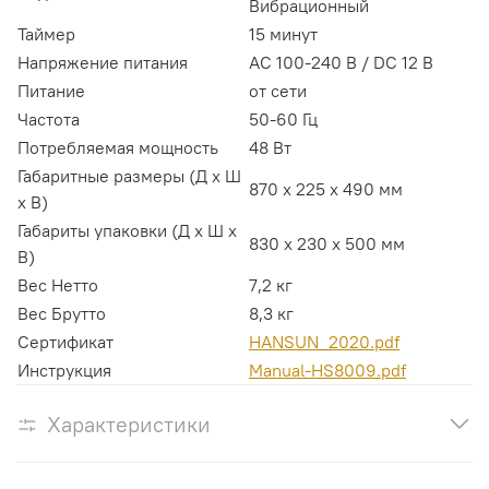
Вибрационный
Таймер
15 минут
Напряжение питания
АС 100-240 В / DC 12 В
Питание
от сети
Частота
50-60 Гц
Потребляемая мощность
48 Вт
Габаритные размеры (Д х Ш
870 x 225 x 490 мм
х В)
Габариты упаковки (Д х Ш х
830 х 230 х 500 мм
В)
Вес Нетто
7,2 кг
Вес Брутто
8,3 кг
Сертификат
HANSUN_2020.pdf
Инструкция
Manual-HS8009.pdf
Характеристики