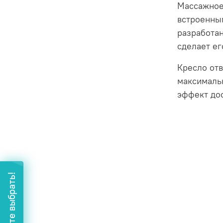
Массажное
встроенным
разработан
сделает е
Кресло от
максимальн
эффект дос
Помогите выбрать!