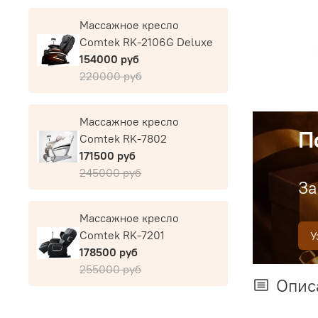
Массажное кресло
Comtek RK-2106G Deluxe
154000 руб
220000 руб
Массажное кресло
П
Comtek RK-7802
171500 руб
245000 руб
За
Массажное кресло
Comtek RK-7201
У
178500 руб
255000 руб
Опис