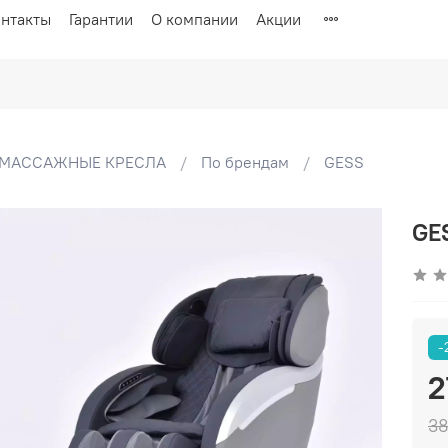
нтакты
Гарантии
О компании
Акции
МАССАЖНЫЕ КРЕСЛА
По брендам
GESS
GE
-
2
38