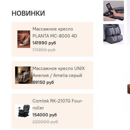
НОВИНКИ
Массажное кресло
PLANTA MC-8000 4D
141990 руб
171890 руб
Массажное кресло UNIX
Амелия / Amelia серый
89150 руб
Comtek RK-2107G Four-
roller
154000 руб
220000 руб