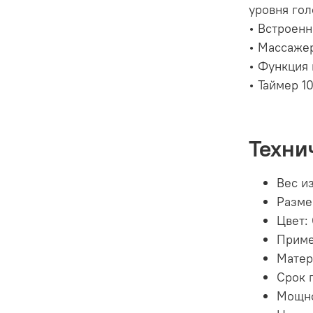
уровня гол
• Встроенн
• Массажер
• Функция 
• Таймер 1
Техни
Вес из
Размер
Цвет:
Примен
Матер
Срок 
Мощно