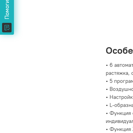
Особе
• 6 автома
растяжка, 
• 5 програ
• Воздушно
• Настройк
• L-образн
• Функция 
индивидуа
• Функция 