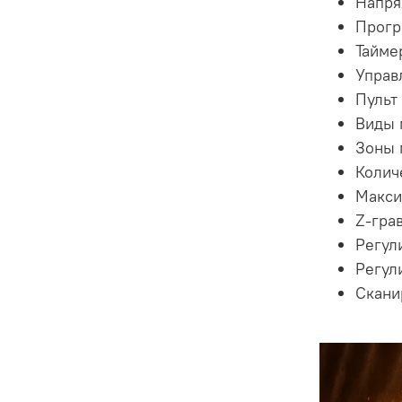
Напря
Прогр
Тайме
Управ
Пульт
Виды 
Зоны 
Колич
Макси
Z-гра
Регул
Регул
Скани